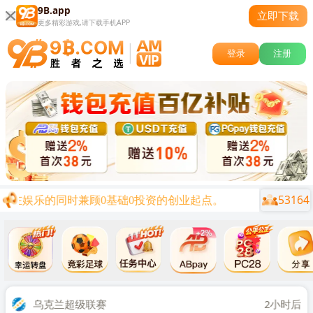
9B.app
立即下载
更多精彩游戏,请下载手机APP
登录
注册
53164
您在娱乐的同时兼顾0基础0投资的创业起点。
尊敬的会
关闭
时后
乌克兰超级联赛
2小时后